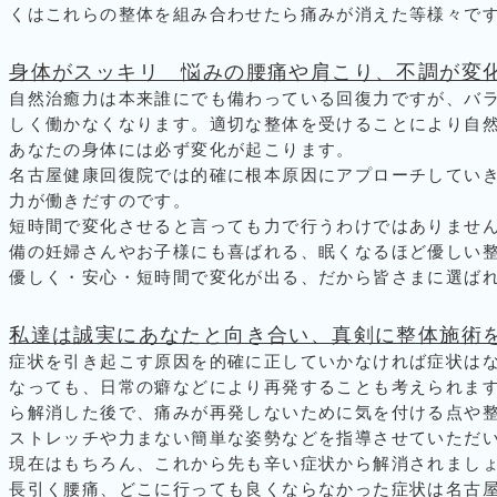
くはこれらの整体を組み合わせたら痛みが消えた等様々で
身体がスッキリ 悩みの腰痛や肩こり、不調が変
自然治癒力は本来誰にでも備わっている回復力ですが、バ
しく働かなくなります。適切な整体を受けることにより自
あなたの身体には必ず変化が起こります。
名古屋健康回復院では的確に根本原因にアプローチしてい
力が働きだすのです。
短時間で変化させると言っても力で行うわけではありませ
備の妊婦さんやお子様にも喜ばれる、眠くなるほど優しい
優しく・安心・短時間で変化が出る、だから皆さまに選ば
私達は誠実にあなたと向き合い、真剣に整体施術
症状を引き起こす原因を的確に正していかなければ症状は
なっても、日常の癖などにより再発することも考えられま
ら解消した後で、痛みが再発しないために気を付ける点や
ストレッチや力まない簡単な姿勢などを指導させていただ
現在はもちろん、これから先も辛い症状から解消されまし
長引く腰痛、どこに行っても良くならなかった症状は名古