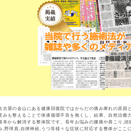
名古屋の金山にある健康回復院ではからだの痛み痺れの原因
歪みも整えることで体液循環不良を無くし、結果、自然治癒
根本から解消する整体院です。長年お悩みの腰痛や肩こり,頭痛
み,野球肩,自律神経,うつ等様々な症状に対応する整体がここ