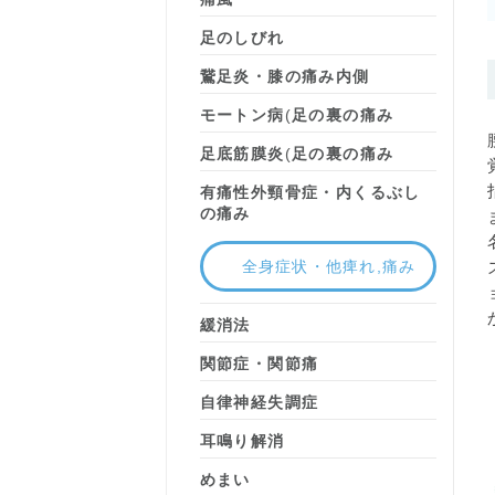
足のしびれ
鵞足炎・膝の痛み内側
モートン病
(
足の裏の痛み
足底筋膜炎
(
足の裏の痛み
有痛性外頸骨症・内くるぶし
の痛み
全身症状・他痺れ,痛み
緩消法
関節症・関節痛
自律神経失調症
耳鳴り解消
めまい