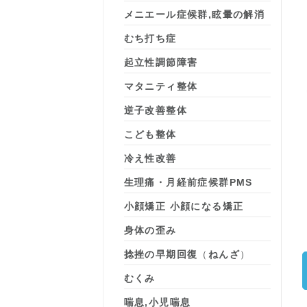
メニエール症候群,眩暈の解消
むち打ち症
起立性調節障害
マタニティ整体
逆子改善整体
こども整体
冷え性改善
生理痛・月経前症候群PMS
小顔矯正 小顔になる矯正
身体の歪み
捻挫の早期回復
（
ねんざ
）
むくみ
喘息,小児喘息