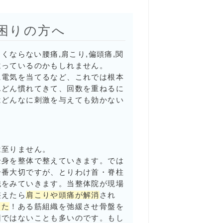
困りの方へ
くならない腰痛,肩こり,偏頭痛,関
違っているのかもしれません。
に電気を当てるなど、これでは根本
んどん慣れてきて、回数を重ねるに
はどんなに刺激を与えても効かない
は至りません。
全身を整体で整えていきます。では
一番大切ですが、とりわけ首・脊柱
織をみていきます。当整体院が現場
整えたら
肩こりや頭痛が解消
され
った
！ある筋組織を弛緩させ骨盤を
因ではないことも多いのです。もし