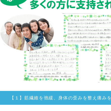
【１】筋繊維を弛緩、身体の歪みを整え痛み