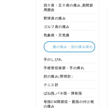
四十肩・五十肩の痛み,肩関節
周囲炎
野球肩の痛み
ゴルフ肩の痛み
気象病・天気痛
腕の痛み・指の痛み痺れ
手のしびれ
手根管症候群・手の痺れ
肘の痛み
(
野球肘
）
テニス肘
ばね指,バネ指・弾発指
母指CM関節症・親指の付け根
の痛み