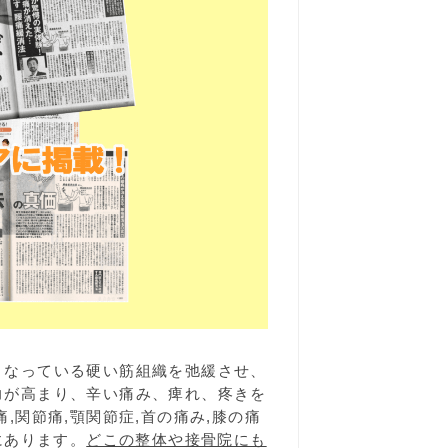
となっている硬い筋組織を弛緩させ、
力が高まり、辛い痛み、痺れ、疼きを
,関節痛,顎関節症,首の痛み,膝の痛
にあります。
どこの整体や接骨院にも