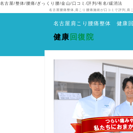
名古屋/整体/腰痛/ぎっくり腰/金山/口コミ/評判/有名/緩消法
名古屋腰痛整体,肩こり腰痛施術が口コミで評判,肩
名古屋肩こり腰痛整体 健康
健康
回復院