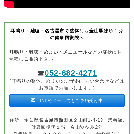
耳鳴り・難聴
・
名古屋市
で
整体
なら
金山駅
徒歩１分
の
健康回復院
へ
耳鳴り・難聴・めまい・メニエール
などの症状はお
気軽にご相談下さい。
052-682-4271
☎
(耳鳴りの整体。めまいのご予約、問い合わせなどは
お電話でお願いします。)
LINEやメールでもご予約受付中
住所 愛知県
名古屋市熱田区
金山町1-4-13 弐番館.
健康回復院１階 金山駅徒歩2分
営業時間 １０：００～２１：３０（最終受付２