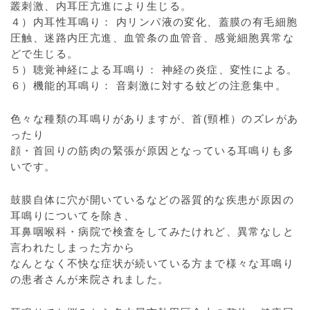
叢刺激、内耳圧亢進により生じる。
４）内耳性耳鳴り： 内リンパ液の変化、蓋膜の有毛細胞
圧触、迷路内圧亢進、血管条の血管音、感覚細胞異常な
どで生じる。
５）聴覚神経による耳鳴り： 神経の炎症、変性による。
６）機能的耳鳴り： 音刺激に対する蚊どの注意集中。
色々な種類の耳鳴りがありますが、首(頸椎）のズレがあ
ったり
顔・首回りの筋肉の緊張が原因となっている耳鳴りも多
いです。
鼓膜自体に穴が開いているなどの器質的な疾患が原因の
耳鳴りについてを除き、
耳鼻咽喉科・病院で検査をしてみたけれど、異常なしと
言われたしまった方から
なんとなく不快な症状が続いている方まで様々な耳鳴り
の患者さんが来院されました。