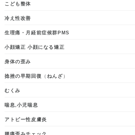
こども整体
冷え性改善
生理痛・月経前症候群PMS
小顔矯正 小顔になる矯正
身体の歪み
捻挫の早期回復
（
ねんざ
）
むくみ
喘息,小児喘息
アトピー性皮膚炎
腰痛歪みチェック