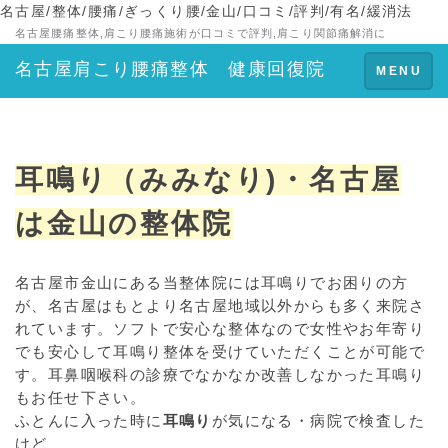
名古屋/整体/腰痛/ぎっくり腰/金山/口コミ/評判/有名/緩消法
名古屋腰痛整体,肩こり腰痛施術が口コミで評判,肩こり関節痛解消に
名古屋肩こり腰痛整体 健康回復院
Toggle
MENU
navigation
耳鳴り（みみなり)・名古屋
は金山の整体院
名古屋市金山にある当整体院には耳鳴りでお困りの方
が、名古屋はもとより名古屋地域以外からも多く来院さ
れています。ソフトで安心な整体なので女性やお年寄り
でも安心して耳鳴り整体を受けていただくことが可能で
す。耳鼻咽喉科の診療でなかなか改善しなかった耳鳴り
もお任せ下さい。
ふとんに入った時に
耳鳴り
が気になる・病院で検査した
けど