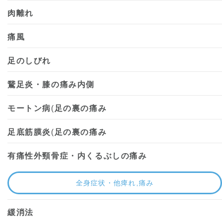
肉離れ
痛風
足のしびれ
鵞足炎・膝の痛み内側
モートン病
(
足の裏の痛み
足底筋膜炎
(
足の裏の痛み
有痛性外頸骨症・内くるぶしの痛み
全身症状・他痺れ,痛み
緩消法