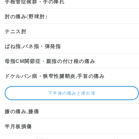
手根管症候群・手の痺れ
肘の痛み
(
野球肘
）
テニス肘
ばね指,バネ指・弾発指
母指CM関節症・親指の付け根の痛み
ドケルバン病・狭窄性腱鞘炎,手首の痛み
下半身の痛みと痺れ等
膝の痛み,膝痛
半月板損傷