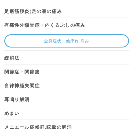
足底筋膜炎
(
足の裏の痛み
有痛性外頸骨症・内くるぶしの痛み
全身症状・他痺れ,痛み
緩消法
関節症・関節痛
自律神経失調症
耳鳴り解消
めまい
メニエール症候群,眩暈の解消