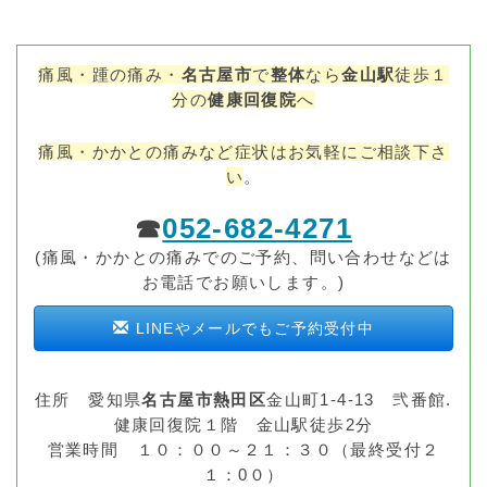
痛風・踵の痛み・
名古屋市
で
整体
なら
金山駅
徒歩１
分の
健康回復院
へ
痛風・かかとの痛みなど症状はお気軽にご相談下さ
い
。
052-682-4271
☎
(痛風・かかとの痛みでのご予約、問い合わせなどは
お電話でお願いします。)
LINEやメールでもご予約受付中
住所 愛知県
名古屋市熱田区
金山町1-4-13 弐番館.
健康回復院１階 金山駅徒歩2分
営業時間 １０：００～２１：３０（最終受付２
１：0０）