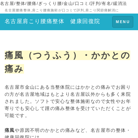
名古屋/整体/腰痛/ぎっくり腰/金山/口コミ/評判/有名/緩消法
名古屋腰痛整体,肩こり腰痛施術が口コミで評判,肩こり関節痛解消に
名古屋肩こり腰痛整体 健康回復院
Toggle
MENU
navigation
痛風（つうふう）・かかとの
痛み
名古屋市金山にある当整体院にはかかとの痛みでお困り
の方が名古屋地域はもとより名古屋以外からも多く来院
されました。ソフトで安心な整体施術なので女性やお年
寄りでも安心して踵の痛み整体を受けていただくことが
可能です。
痛風
や原因不明のかかとの痛みなど、名古屋市の整体・
健康回復院には