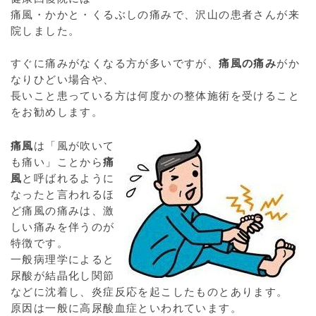
痛風・かかと・くるぶしの痛みで、沢山の患者さんが来
院しました。
すぐに痛みがなくなる方が多いですが、
痛風の痛み
がか
なりひどい場合や、
長いこと患っている方は何度かの整体施術を受けること
をお勧めします。
痛風
は「風が吹いて
も痛い」ことから
痛
風
と呼ばれるように
なったと言われるほ
ど痛風の痛みは、激
しい痛みを伴うのが
特徴です。
一般病理学によると
尿酸が結晶化し関節
などに沈着し、炎症反応を起こしたものとあります。
原因は一般に高尿酸血症といわれています。