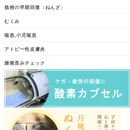
捻挫の早期回復
（
ねんざ
）
むくみ
喘息,小児喘息
アトピー性皮膚炎
腰痛歪みチェック