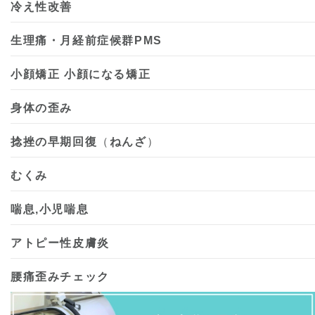
冷え性改善
生理痛・月経前症候群PMS
小顔矯正 小顔になる矯正
身体の歪み
捻挫の早期回復
（
ねんざ
）
むくみ
喘息,小児喘息
アトピー性皮膚炎
腰痛歪みチェック