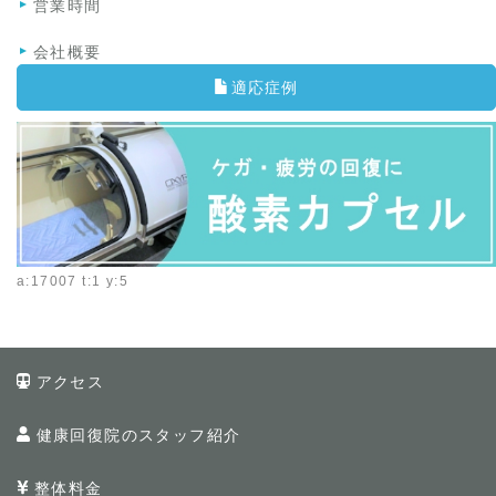
営業時間
会社概要
適応症例
a:17007 t:1 y:5
アクセス
健康回復院のスタッフ紹介
整体料金