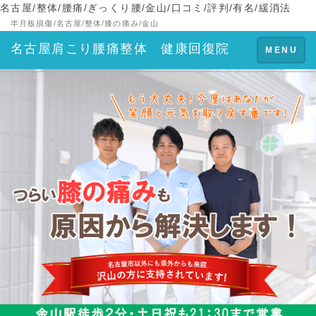
名古屋/整体/腰痛/ぎっくり腰/金山/口コミ/評判/有名/緩消法
半月板損傷/名古屋/整体/膝の痛み/金山
名古屋肩こり腰痛整体 健康回復院
Toggle
MENU
navigation