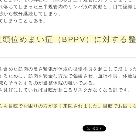
れ落ちてしまった三半規管内のリンパ液の変動と、目で認識
秒から数分継続してしまう。
てしまうこともある。
頭位めまい症（BPPV）に対する
も含めた筋肉の硬さ緊張が体液の循環不良を起こして溜まっ
するために、筋肉を安全な方法で弛緩させ、血行不良、体液
減らそうとするのが当整体院の狙いである。
を良好にしていれば目眩が起こるリスクがなくなる訳です。
らも目眩でお困りの方が多く来院されました。目眩でお困り