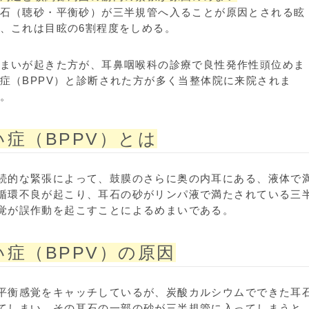
石（聴砂・平衡砂）が三半規管へ入ることが原因とされる眩
、これは目眩の6割程度をしめる。
まいが起きた方が、耳鼻咽喉科の診療で良性発作性頭位めま
症（BPPV）と診断された方が多く当整体院に来院されま
。
症（BPPV）とは
続的な緊張によって、鼓膜のさらに奥の内耳にある、液体で
循環不良が起こり、耳石の砂がリンパ液で満たされている三
覚が誤作動を起こすことによるめまいである。
症（BPPV）の原因
平衡感覚をキャッチしているが、炭酸カルシウムでできた耳
てしまい、その耳石の一部の砂が三半規管に入ってしまうと