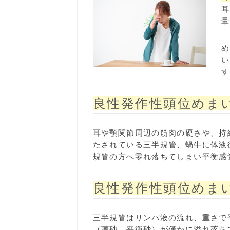
耳
暈
め
い
す
良性発作性頭位めまい
耳や顎関節周辺の筋肉の硬さや、持
たされている三半規管、蝸牛に体液
規管の方へ零れ落ちてしまい平衡感
良性発作性頭位めまい
三半規管はリンパ液の流れ、重さで
（聴砂、平衡砂）が僅かに溢れ落ち