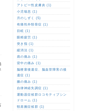
アトピー性皮膚炎 (1)
小児喘息 (1)
月のしずく (5)
有痛性外頸骨症 (1)
目眩 (1)
眼精疲労 (1)
突き指 (1)
緩消法 (1)
肩の痛み (1)
背中の痛み (1)
満
半
脳梗塞後遺症、脳血管障害の後
遺症 (1)
膝の痛み (1)
自律神経失調症 (1)
運動器症候群ロコモティブシン
ドローム (1)
石
頸肩腕症候群 (1)
、