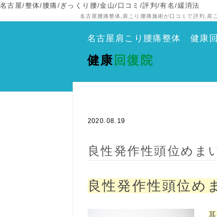
名古屋/整体/腰痛/ぎっくり腰/金山/口コミ/評判/有名/緩消法
名古屋腰痛整体,肩こり腰痛施術が口コミで評判,肩
名古屋肩こり腰痛整体 健康
健康
回復院
2020.08.19
良性発作性頭位めまい
良性発作性頭位めま
耳