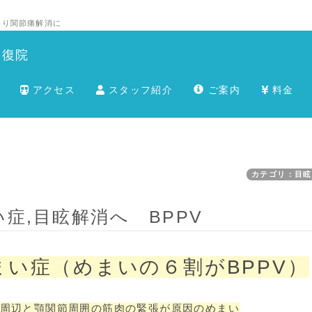
こり関節痛解消に
回復院
アクセス
スタッフ紹介
ご案内
料金
カテゴリ：目眩
症,目眩解消へ BPPV
い症（めまいの６割がBPPV）
周辺と顎関節周囲の筋肉の緊張が原因のめまい