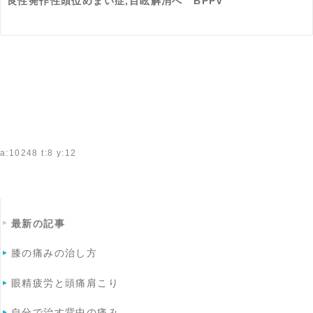
良性発作性頭位めまい症,目眩解消へ BPPV
a:10248 t:8 y:12
最新の記事
膝の痛みの治し方
眼精疲労と頭痛肩こり
自分で治す背中の痛み