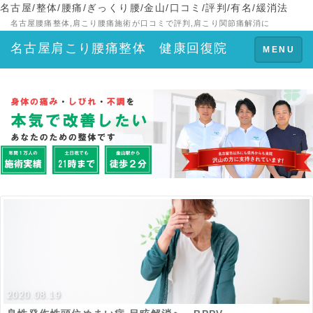
名古屋/整体/腰痛/ぎっくり腰/金山/口コミ/評判/有名/緩消法
名古屋腰痛整体,肩こり腰痛施術が口コミで評判,肩こり関節痛解消に
名古屋肩こり腰痛整体 健康回復院
Toggle
MENU
navigation
2020.08.19