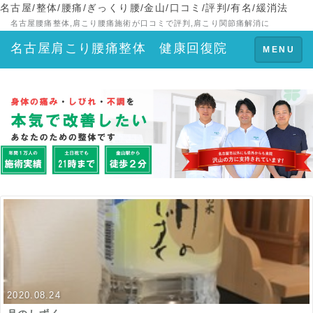
名古屋/整体/腰痛/ぎっくり腰/金山/口コミ/評判/有名/緩消法
名古屋腰痛整体,肩こり腰痛施術が口コミで評判,肩こり関節痛解消に
名古屋肩こり腰痛整体 健康回復院
Toggle
MENU
navigation
2020.08.24